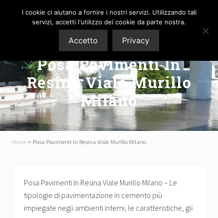
Menu
Passa
Passa
I cookie ci aiutano a fornire i nostri servizi. Utilizzando tali
al
al
Menu
servizi, accetti l'utilizzo dei cookie da parte nostra.
contenuto
piè
P3M
Accetto
Privacy
principale
di
Pavimenti
pagina
srl
Posa Pavimenti In
Resina Viale Murillo
Milano
Home
>
Posa Pavimenti In Resina Viale Murillo Milano
Posa Pavimenti In Resina Viale Murillo Milano – Le
tipologie di pavimentazione in cemento più
impiegate negli ambienti interni, le caratteristiche, gli