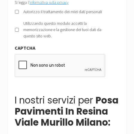
Si
Si legga l'
informativa sulla privacy
legga
Autorizzo il trattamento dei miei dati personali
l'informativa
sulla
Privacy
*
Utilizzando questo modulo accetti la
privacy
memorizzazione e la gestione dei tuoi dati da
*
questo sito web.
CAPTCHA
I nostri servizi per
Posa
Pavimenti In Resina
Viale Murillo Milano: