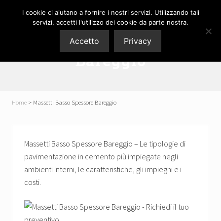
Menu
Skip
Passa
Skip
Passa
I cookie ci aiutano a fornire i nostri servizi. Utilizzando tali
P3M
to
al
to
al
servizi, accetti l'utilizzo dei cookie da parte nostra.
Pavimenti
right
contenuto
secondary
piè
srl
Massetti Basso Spessore
Accetto
Privacy
header
principale
navigation
di
Bareggio
navigation
pagina
Home
>
Massetti Basso Spessore Bareggio
Massetti Basso Spessore Bareggio – Le tipologie di
pavimentazione in cemento più impiegate negli
ambienti interni, le caratteristiche, gli impieghi e i
costi.