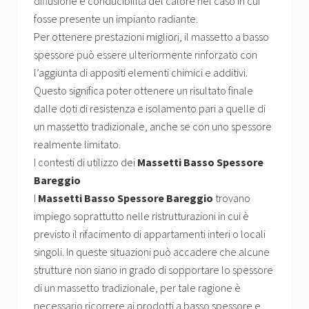
diffusione e conducibilità del calore nel caso in cui
fosse presente un impianto radiante.
Per ottenere prestazioni migliori, il massetto a basso
spessore può essere ulteriormente rinforzato con
l’aggiunta di appositi elementi chimici e additivi.
Questo significa poter ottenere un risultato finale
dalle doti di resistenza e isolamento pari a quelle di
un massetto tradizionale, anche se con uno spessore
realmente limitato.
I contesti di utilizzo dei
Massetti Basso Spessore
Bareggio
I
Massetti Basso Spessore Bareggio
trovano
impiego soprattutto nelle ristrutturazioni in cui è
previsto il rifacimento di appartamenti interi o locali
singoli. In queste situazioni può accadere che alcune
strutture non siano in grado di sopportare lo spessore
di un massetto tradizionale, per tale ragione è
necessario ricorrere ai prodotti a basso spessore e