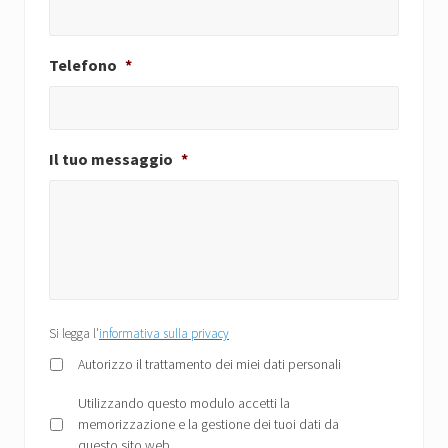
Telefono
*
Il tuo messaggio
*
Si
Si legga l'
informativa sulla privacy
legga
Autorizzo il trattamento dei miei dati personali
l'informativa
sulla
Privacy
*
Utilizzando questo modulo accetti la
privacy
memorizzazione e la gestione dei tuoi dati da
*
questo sito web.