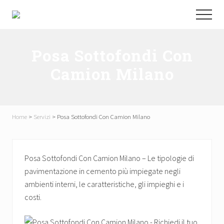
Menu
Passa
Passa
Menu
al
al
P3M
contenuto
piè
Pavimenti
srl
principale
di
Posa Sottofondi Con
pagina
Camion Milano
Home
>
Servizi
>
Posa Sottofondi Con Camion Milano
Posa Sottofondi Con Camion Milano – Le tipologie di
pavimentazione in cemento più impiegate negli
ambienti interni, le caratteristiche, gli impieghi e i
costi.