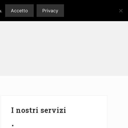
iamo
Servizi
Gallery
Blog
Contatti
Accetto
Privacy
a.
Barra
laterale
I nostri servizi
primaria