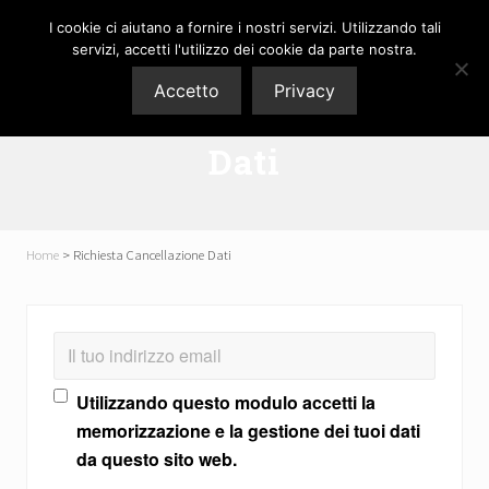
Menu
Passa
Passa
Passa
I cookie ci aiutano a fornire i nostri servizi. Utilizzando tali
Menu
al
alla
al
P3M
servizi, accetti l'utilizzo dei cookie da parte nostra.
contenuto
barra
piè
Pavimenti
Accetto
Privacy
srl
principale
laterale
di
Richiesta Cancellazione
primaria
pagina
Dati
Home
>
Richiesta Cancellazione Dati
Il tuo indirizzo email
Utilizzando questo modulo accetti la
memorizzazione e la gestione dei tuoi dati
da questo sito web.