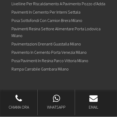
Livelline Per Riscaldamento A Pavimento Pozzo d’Adda
Pavimenti In Cemento Per Interni Settala
Posa Sottofondi Con Camion Brera Milano
Pavimenti Resina Settore Alimentare Porta Lodovica
Milano
Pavimentazioni Drenanti Guastalla Milano
Pavimento In Cemento Porta Venezia Milano
Posa Pavimenti In Resina Parco Vittoria Milano
Rampa Carrabile Gambara Milano
Copyright © 2026 |
Realizzazione Siti Web
-
Siti Roma
-
Solution Group
Communication
CHIAMA ORA
WHATSAPP
EMAIL