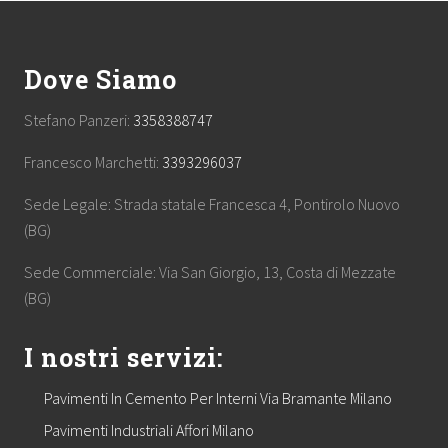
Footer
Dove Siamo
Stefano Panzeri:
3358388747
Francesco Marchetti:
3393296037
Sede Legale: Strada statale Francesca 4, Pontirolo Nuovo
(BG)
Sede Commerciale: Via San Giorgio, 13, Costa di Mezzate
(BG)
I nostri servizi:
Pavimenti In Cemento Per Interni Via Bramante Milano
Pavimenti Industriali Affori Milano