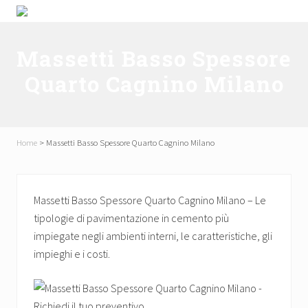
Menu
Skip
Passa
Skip
Passa
P3M
to
al
to
al
Pavimenti
right
contenuto
secondary
piè
srl
Massetti Basso Spessore
header
principale
navigation
di
Quarto Cagnino Milano
navigation
pagina
Home
>
Massetti Basso Spessore Quarto Cagnino Milano
Massetti Basso Spessore Quarto Cagnino Milano – Le
tipologie di pavimentazione in cemento più
impiegate negli ambienti interni, le caratteristiche, gli
impieghi e i costi.