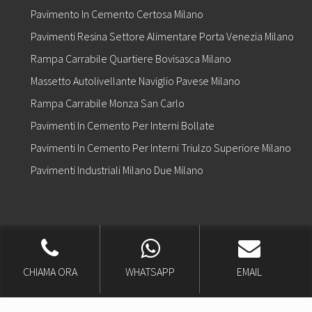
Pavimento In Cemento Certosa Milano
Pavimenti Resina Settore Alimentare Porta Venezia Milano
Rampa Carrabile Quartiere Bovisasca Milano
Massetto Autolivellante Naviglio Pavese Milano
Rampa Carrabile Monza San Carlo
Pavimenti In Cemento Per Interni Bollate
Pavimenti In Cemento Per Interni Triulzo Superiore Milano
Pavimenti Industriali Milano Due Milano
Copyright © 2026 |
Realizzazione Siti Web
-
Siti Roma
-
Solution Group
Communication
CHIAMA ORA
WHATSAPP
EMAIL