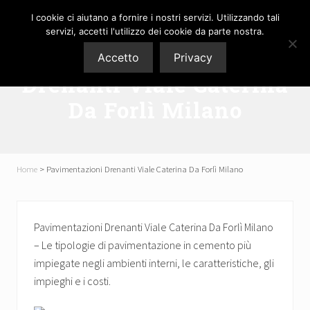
Menu
Skip
Passa
Skip
Passa
I cookie ci aiutano a fornire i nostri servizi. Utilizzando tali
P3M
to
al
to
al
servizi, accetti l'utilizzo dei cookie da parte nostra.
Pavimenti
right
contenuto
secondary
piè
srl
Pavimentazioni
Accetto
Privacy
header
principale
navigation
di
Drenanti Viale Caterina
navigation
pagina
Da Forlì Milano
Home
>
Pavimentazioni Drenanti Viale Caterina Da Forlì Milano
Pavimentazioni Drenanti Viale Caterina Da Forlì Milano
– Le tipologie di pavimentazione in cemento più
impiegate negli ambienti interni, le caratteristiche, gli
impieghi e i costi.