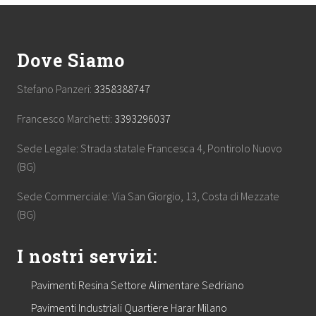
Footer
Dove Siamo
Stefano Panzeri:
3358388747
Francesco Marchetti:
3393296037
Sede Legale: Strada statale Francesca 4, Pontirolo Nuovo
(BG)
Sede Commerciale: Via San Giorgio, 13, Costa di Mezzate
(BG)
I nostri servizi:
Pavimenti Resina Settore Alimentare Sedriano
Pavimenti Industriali Quartiere Harar Milano