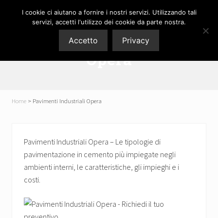
Menu
Skip
Passa
Skip
Passa
I cookie ci aiutano a fornire i nostri servizi. Utilizzando tali
P3M
to
al
to
al
servizi, accetti l'utilizzo dei cookie da parte nostra.
Pavimenti
right
contenuto
secondary
piè
srl
Pavimenti Industriali
Accetto
Privacy
header
principale
navigation
di
Opera
navigation
pagina
Home
>
Pavimenti Industriali Opera
Pavimenti Industriali Opera – Le tipologie di
pavimentazione in cemento più impiegate negli
ambienti interni, le caratteristiche, gli impieghi e i
costi.