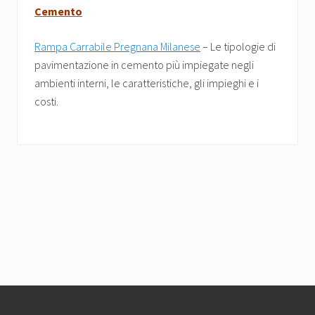
Cemento
Rampa Carrabile Pregnana Milanese
– Le tipologie di
pavimentazione in cemento più impiegate negli
ambienti interni, le caratteristiche, gli impieghi e i
costi.
Footer