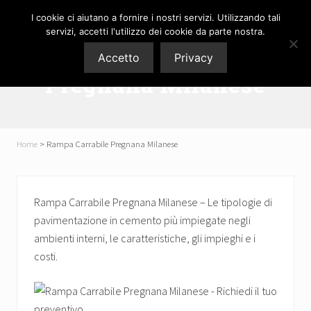
Menu
Skip
Passa
Skip
Passa
I cookie ci aiutano a fornire i nostri servizi. Utilizzando tali
P3M
to
al
to
al
servizi, accetti l'utilizzo dei cookie da parte nostra.
Pavimenti
right
contenuto
secondary
piè
srl
Rampa Carrabile
Accetto
Privacy
header
principale
navigation
di
Pregnana Milanese
navigation
pagina
Home
>
Rampa Carrabile Pregnana Milanese
Rampa Carrabile Pregnana Milanese – Le tipologie di
pavimentazione in cemento più impiegate negli
ambienti interni, le caratteristiche, gli impieghi e i
costi.