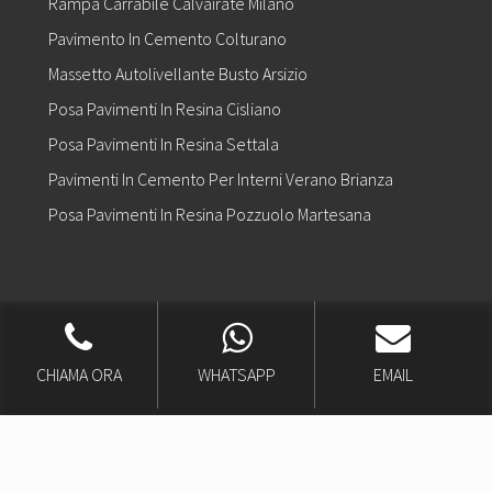
Rampa Carrabile Calvairate Milano
Pavimento In Cemento Colturano
Massetto Autolivellante Busto Arsizio
Posa Pavimenti In Resina Cisliano
Posa Pavimenti In Resina Settala
Pavimenti In Cemento Per Interni Verano Brianza
Posa Pavimenti In Resina Pozzuolo Martesana
Copyright © 2026 |
Realizzazione Siti Web
-
Siti Roma
-
Solution Group
Communication
CHIAMA ORA
WHATSAPP
EMAIL