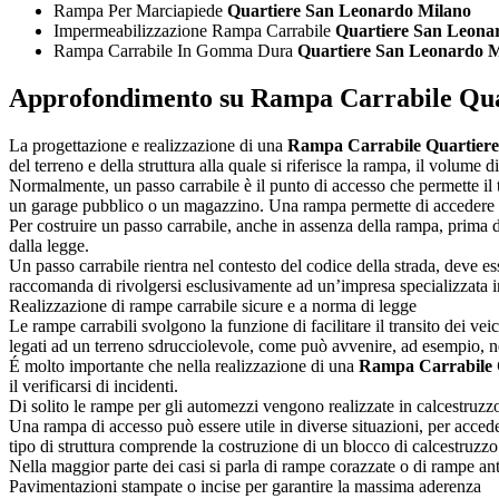
Rampa Per Marciapiede
Quartiere San Leonardo Milano
Impermeabilizzazione Rampa Carrabile
Quartiere San Leona
Rampa Carrabile In Gomma Dura
Quartiere San Leonardo 
Approfondimento su
Rampa Carrabile Qua
La progettazione e realizzazione di una
Rampa Carrabile Quartier
del terreno e della struttura alla quale si riferisce la rampa, il volume d
Normalmente, un passo carrabile è il punto di accesso che permette il t
un garage pubblico o un magazzino. Una rampa permette di accedere fac
Per costruire un passo carrabile, anche in assenza della rampa, prima di
dalla legge.
Un passo carrabile rientra nel contesto del codice della strada, deve ess
raccomanda di rivolgersi esclusivamente ad un’impresa specializzata in 
Realizzazione di rampe carrabile sicure e a norma di legge
Le rampe carrabili svolgono la funzione di facilitare il transito dei vei
legati ad un terreno sdrucciolevole, come può avvenire, ad esempio, ne
É molto importante che nella realizzazione di una
Rampa Carrabile 
il verificarsi di incidenti.
Di solito le rampe per gli automezzi vengono realizzate in calcestruzzo
Una rampa di accesso può essere utile in diverse situazioni, per accede
tipo di struttura comprende la costruzione di un blocco di calcestruzzo e
Nella maggior parte dei casi si parla di rampe corazzate o di rampe anti
Pavimentazioni stampate o incise per garantire la massima aderenza