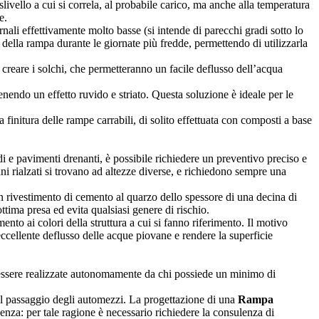
dislivello a cui si correla, al probabile carico, ma anche alla temperatura
e.
rnali effettivamente molto basse (si intende di parecchi gradi sotto lo
 della rampa durante le giornate più fredde, permettendo di utilizzarla
creare i solchi, che permetteranno un facile deflusso dell’acqua
enendo un effetto ruvido e striato. Questa soluzione è ideale per le
finitura delle rampe carrabili, di solito effettuata con composti a base
i e pavimenti drenanti, è possibile richiedere un preventivo preciso e
ni rialzati si trovano ad altezze diverse, e richiedono sempre una
n rivestimento di cemento al quarzo dello spessore di una decina di
ottima presa ed evita qualsiasi genere di rischio.
nto ai colori della struttura a cui si fanno riferimento. Il motivo
eccellente deflusso delle acque piovane e rendere la superficie
o essere realizzate autonomamente da chi possiede un minimo di
 al passaggio degli automezzi. La progettazione di una
Rampa
enza: per tale ragione è necessario richiedere la consulenza di