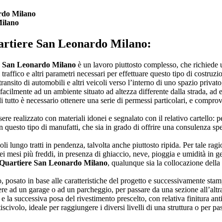
rdo Milano
Milano
rtiere San Leonardo Milano:
e San Leonardo Milano
è un lavoro piuttosto complesso, che richiede u
i traffico e altri parametri necessari per effettuare questo tipo di costruzi
ransito di automobili e altri veicoli verso l’interno di uno spazio privat
ilmente ad un ambiente situato ad altezza differente dalla strada, ad 
 tutto è necessario ottenere una serie di permessi particolari, e comprovar
ere realizzato con materiali idonei e segnalato con il relativo cartello: 
questo tipo di manufatti, che sia in grado di offrire una consulenza spe
coli lungo tratti in pendenza, talvolta anche piuttosto ripida. Per tale ra
i mesi più freddi, in presenza di ghiaccio, neve, pioggia e umidità in g
Quartiere San Leonardo Milano
, qualunque sia la collocazione della 
, posato in base alle caratteristiche del progetto e successivamente stam
re ad un garage o ad un parcheggio, per passare da una sezione all’altra
 la successiva posa del rivestimento prescelto, con relativa finitura antis
scivolo, ideale per raggiungere i diversi livelli di una struttura o per pa