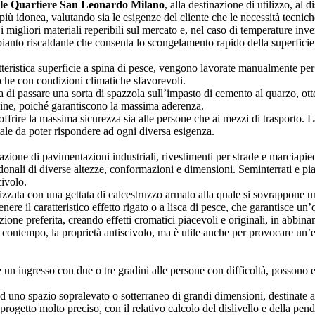
e Quartiere San Leonardo Milano
, alla destinazione di utilizzo, al 
più idonea, valutando sia le esigenze del cliente che le necessità tecnich
i migliori materiali reperibili sul mercato e, nel caso di temperature inve
mpianto riscaldante che consenta lo scongelamento rapido della superficie
teristica superficie a spina di pesce, vengono lavorate manualmente per 
che con condizioni climatiche sfavorevoli.
a di passare una sorta di spazzola sull’impasto di cemento al quarzo, ott
zzine, poiché garantiscono la massima aderenza.
rire la massima sicurezza sia alle persone che ai mezzi di trasporto. La 
tale da poter rispondere ad ogni diversa esigenza.
zione di pavimentazioni industriali, rivestimenti per strade e marciapied
edonali di diverse altezze, conformazioni e dimensioni. Seminterrati e pia
civolo.
izzata con una gettata di calcestruzzo armato alla quale si sovrappone u
ere il caratteristico effetto rigato o a lisca di pesce, che garantisce un’
ne preferita, creando effetti cromatici piacevoli e originali, in abbiname
al contempo, la proprietà antiscivolo, ma è utile anche per provocare un’
e un ingresso con due o tre gradini alle persone con difficoltà, posson
ad uno spazio sopralevato o sotterraneo di grandi dimensioni, destinate
rogetto molto preciso, con il relativo calcolo del dislivello e della pend