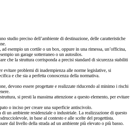
no studio preciso dell’ambiente di destinazione, delle caratteristiche
one.
o, ad esempio un cortile o un box, oppure in una rimessa, un’officina,
esempio un garage sotterraneo o un autosilos.
e che la struttura corrisponda a precisi standard di sicurezza stabiliti
per evitare problemi di inadempienza alle norme legislative, si
cifica e che sia a perfetta conoscenza della normativa.
gione, devono essere progettate e realizzate riducendo al minimo i rischi
enere.
struttura, si presti la massima attenzione a questo elemento, per evitare
pato o inciso per creare una superficie antiscivolo.
 di un ambiente residenziale o industriale. La realizzazione di questo
drucciolevole, in base al contesto e alle scelte del progettista.
ssare dal livello della strada ad un ambiente più elevato o più basso.