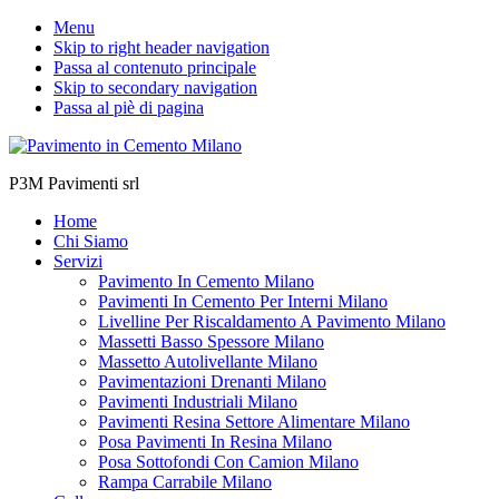
Menu
Skip to right header navigation
Passa al contenuto principale
Skip to secondary navigation
Passa al piè di pagina
P3M Pavimenti srl
Home
Chi Siamo
Servizi
Pavimento In Cemento Milano
Pavimenti In Cemento Per Interni Milano
Livelline Per Riscaldamento A Pavimento Milano
Massetti Basso Spessore Milano
Massetto Autolivellante Milano
Pavimentazioni Drenanti Milano
Pavimenti Industriali Milano
Pavimenti Resina Settore Alimentare Milano
Posa Pavimenti In Resina Milano
Posa Sottofondi Con Camion Milano
Rampa Carrabile Milano