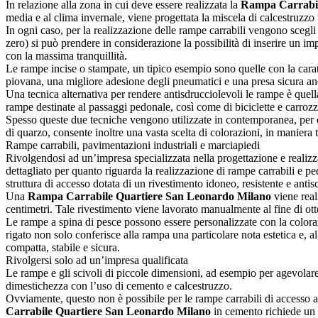
In relazione alla zona in cui deve essere realizzata la
Rampa Carrabil
media e al clima invernale, viene progettata la miscela di calcestruzzo 
In ogni caso, per la realizzazione delle rampe carrabili vengono scegli 
zero) si può prendere in considerazione la possibilità di inserire un i
con la massima tranquillità.
Le rampe incise o stampate, un tipico esempio sono quelle con la carat
piovana, una migliore adesione degli pneumatici e una presa sicura an
Una tecnica alternativa per rendere antisdrucciolevoli le rampe è quell
rampe destinate al passaggi pedonale, così come di biciclette e carro
Spesso queste due tecniche vengono utilizzate in contemporanea, per off
di quarzo, consente inoltre una vasta scelta di colorazioni, in maniera 
Rampe carrabili, pavimentazioni industriali e marciapiedi
Rivolgendosi ad un’impresa specializzata nella progettazione e realizza
dettagliato per quanto riguarda la realizzazione di rampe carrabili e p
struttura di accesso dotata di un rivestimento idoneo, resistente e antis
Una
Rampa Carrabile Quartiere San Leonardo Milano
viene real
centimetri. Tale rivestimento viene lavorato manualmente al fine di otten
Le rampe a spina di pesce possono essere personalizzate con la colorazio
rigato non solo conferisce alla rampa una particolare nota estetica e, 
compatta, stabile e sicura.
Rivolgersi solo ad un’impresa qualificata
Le rampe e gli scivoli di piccole dimensioni, ad esempio per agevolar
dimestichezza con l’uso di cemento e calcestruzzo.
Ovviamente, questo non è possibile per le rampe carrabili di accesso 
Carrabile Quartiere San Leonardo Milano
in cemento richiede un p